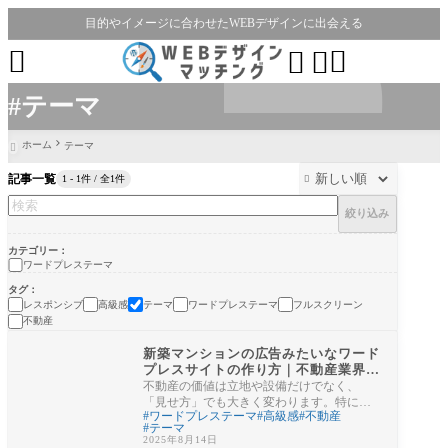
目的やイメージに合わせたWEBデザインに出会える




#テーマ
ホーム
テーマ

記事一覧
1 - 1件 / 全1件

絞り込み
カテゴリー
ワードプレステーマ
タグ
レスポンシブ
高級感
テーマ
ワードプレステーマ
フルスクリーン
不動産
ワードプレステーマ
新築マンションの広告みたいなワード
プレスサイトの作り方｜不動産業界向
けおしゃれ高級感
不動産の価値は立地や設備だけでなく、
「見せ方」でも大きく変わります。特にタ
ワードプレステーマ
高級感
不動産
ワーマンションや駅前の高立地物件の広告
テーマ
を見ると
2025年8月14日