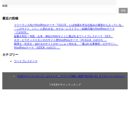
検索
検索
最近の投稿
フリーランス向けWordPressテーマ「VALUE」には知識を売る仕組みが最初から入っている。
「このサイト、いい」と思わせる。ホテル・レストラン・結婚式場のWordPressテーマ
「CANON」
縦書き対応！寺院・お寺・神社のWebサイトに選ばれるワードプレステーマ「ZEN」
ヨガ・ピラティススタジオのサイト用WordPressテーマ「QUALIA（tcd114）」
税理士・社労士・会計士のサイトがかっこよく作れる、「選ばれる事務所」のデザイン、
WordPressテーマ「AIDER（tcd115）」
カテゴリー
ワードプレステーマ
WEBデザインマッチングとは
サイトマップ
メディア掲載・提携情報
お問い合わせ
プライバシーポリシー

WEBデザインマッチング